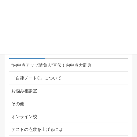
【保護者の皆様の声】学校の個人懇
談で先生から褒められまくりまし
た！
2026年8月1日
カテゴリー
“内申点アップ請負人”直伝！内申点大辞典
「自律ノート®」について
お悩み相談室
その他
オンライン校
テストの点数を上げるには