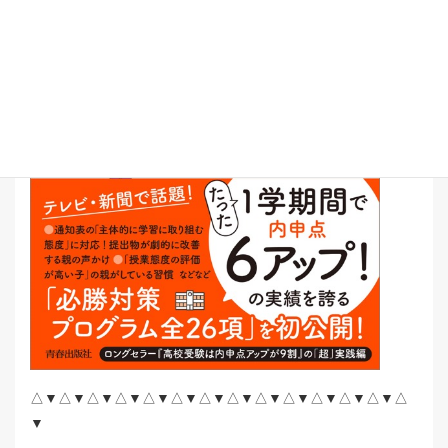
△▼△▼△▼△▼△▼△▼△▼△▼△▼△▼△▼△▼△▼△
▼