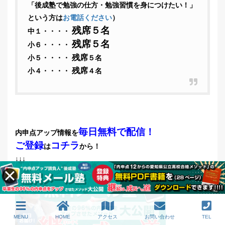
「後成塾で勉強の仕方・勉強習慣を身につけたい！」
という方は
お電話ください
）
残席５名
中１・・・・
残席５名
小６・・・・
残席
小５・・・・
５名
残席
小４・・・・
４名
毎日無料で配信！
内申点アップ情報を
ご登録
コチラ
は
から！
↓↓↓
MENU
HOME
アクセス
お問い合わせ
TEL