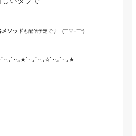
新しいタブで
格メソッド
も配信予定です (￣▽+￣*)
☆ﾟ･:,｡ﾟ･:,｡★ﾟ･:,｡ﾟ･:,｡☆ﾟ･:,｡ﾟ･:,｡★