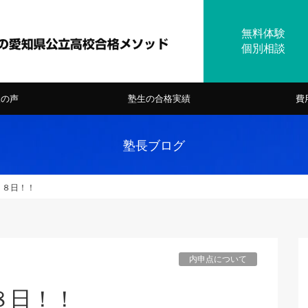
様の声
塾生の合格実績
費
塾長ブログ
１８日！！
内申点について
８日！！