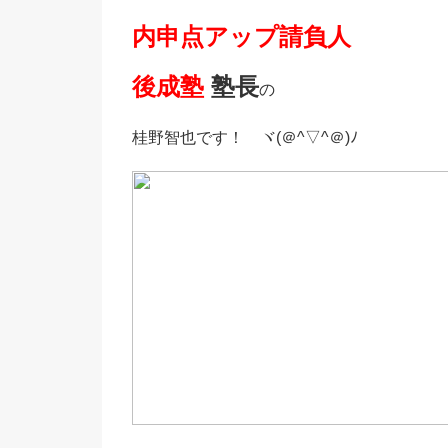
内申点アップ請負人
後成塾
塾長
の
桂野智也です！
ヾ(＠^▽^＠)ﾉ