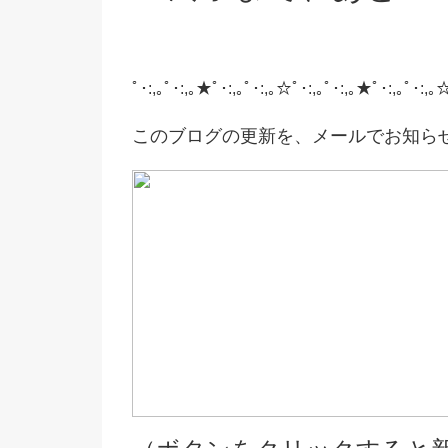
ﾟ･:,｡ﾟ･:,｡★ﾟ･:,｡ﾟ･:,｡☆ﾟ･:,｡ﾟ･:,｡★ﾟ･:,｡ﾟ･:,｡
このブログの更新を、メールでお知ら