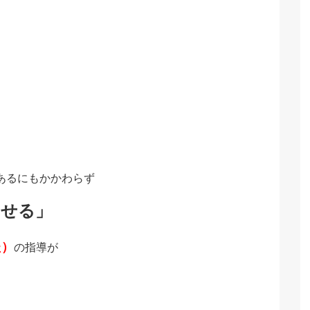
あるにもかかわらず
させる」
た）
の指導が