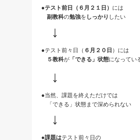
●テスト前日（６月２１日）
には
副教科
の
勉強
を
しっかり
したい
↓
●
テスト前々日（
６月２０日
）には
５教科
が
「できる」状態
になってい
↓
●
当然、課題を終えただけでは
「できる」状態まで深められない
↓
●課題は
テスト前々日の