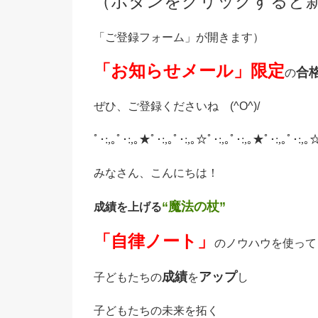
（ボタンをクリックすると
「ご登録フォーム」が開きます）
「お知らせメール」限定
合
の
ぜひ、ご登録くださいね (^O^)/
ﾟ･:,｡ﾟ･:,｡★ﾟ･:,｡ﾟ･:,｡☆ﾟ･:,｡ﾟ･:,｡★ﾟ･:,｡ﾟ･:,｡
みなさん、こんにちは！
“魔法の杖”
成績を上げる
「自律ノート」
のノウハウを使って
成績
アップ
子どもたちの
を
し
子どもたちの未来を拓く