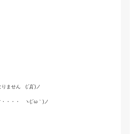
ません (;´Д`)ノ
・・・・ ヽ(;´ω｀)ノ