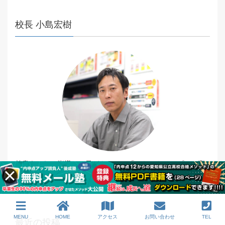
校長 小島宏樹
熱意あふれる指導で、子どもたちに「やらせきる」プロ。変
わろうとする子の気持ちを何よりも大切にする。オリジナル
教材を数多く持つアイデアマンでもある。
MENU
HOME
アクセス
お問い合わせ
TEL
最近の投稿