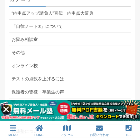
“内申点アップ請負人”直伝！内申点大辞典
「自律ノート®」について
お悩み相談室
その他
オンライン校
テストの点数を上げるには
保護者の皆様・卒業生の声
内申点について
塾長講義
後成塾について
MENU
HOME
アクセス
お問い合わせ
TEL