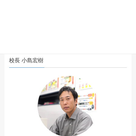
につくツール「自律ノート®️」を考案し、劇的な成果を上げて
いる。
著書に『高校受験は「内申点アップ」が９割』（青春出版
社）がある。
校長 小島宏樹