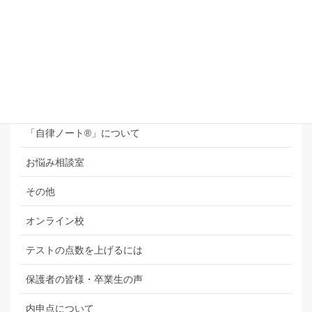
2026年7月30日
カテゴリー
“内申点アップ請負人”直伝！内申点大辞典
「自律ノート®」について
お悩み相談室
その他
オンライン校
テストの点数を上げるには
保護者の皆様・卒業生の声
内申点について