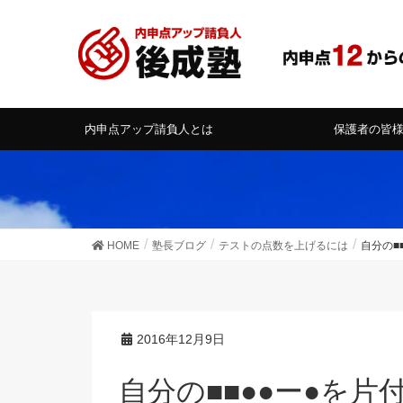
内申点アップ請負人とは
保護者の皆
HOME
塾長ブログ
テストの点数を上げるには
自分の■
2016年12月9日
自分の■■●●ー●を