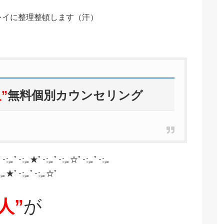
レイに整理整頓します（汗）
”
無料個別カウンセリング
･:,｡ﾟ･:,｡★ﾟ･:,｡ﾟ･:,｡☆ﾟ･:,｡ﾟ･:,｡
･:,｡★ﾟ･:,｡ﾟ･:,｡☆ﾟ
人”
が