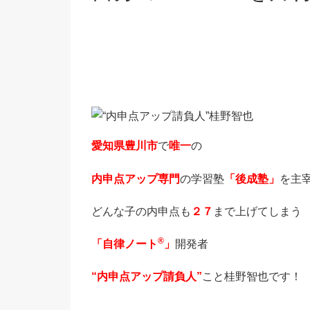
愛知県豊川市
で
唯一
の
内申点アップ専門
の学習塾
「後成塾」
を主
どんな子の内申点も
２７
まで上げてしまう
®
「自律ノート
」
開発者
“内申点アップ請負人”
こと桂野智也です！