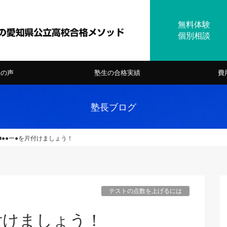
様の声
塾生の合格実績
費
塾長ブログ
■●●ー●を片付けましょう！
テストの点数を上げるには
片付けましょう！