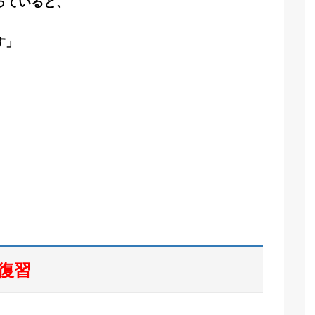
っていると、
す」
復習