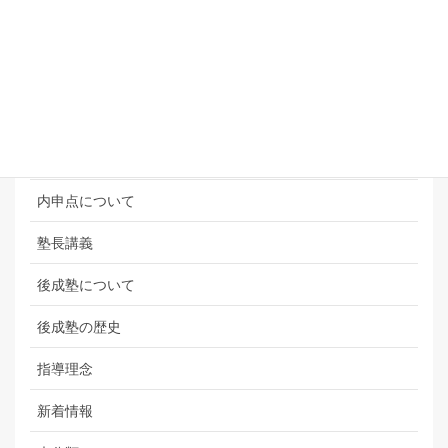
その他
オンライン校
テストの点数を上げるには
保護者の皆様・卒業生の声
内申点について
塾長講義
後成塾について
後成塾の歴史
指導理念
新着情報