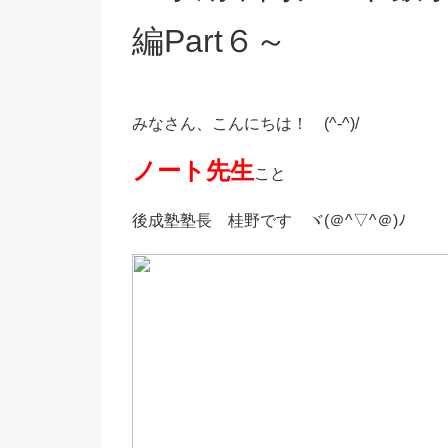
編Part６～
みなさん、こんにちは！ (^-^)/
ノート先生
こと
後成塾塾長 桂野です ヾ(＠^▽^＠)ﾉ