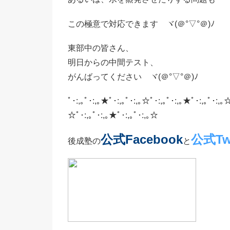
この極意で対応できます ヾ(＠°▽°＠)ﾉ
東部中の皆さん、
明日からの中間テスト、
がんばってください ヾ(＠°▽°＠)ﾉ
ﾟ･:,｡ﾟ･:,｡★ﾟ･:,｡ﾟ･:,｡☆ﾟ･:,｡ﾟ･:,｡★ﾟ･:,｡ﾟ･:,｡☆
☆ﾟ･:,｡ﾟ･:,｡★ﾟ･:,｡ﾟ･:,｡☆
公式Facebook
公式Twi
後成塾の
と