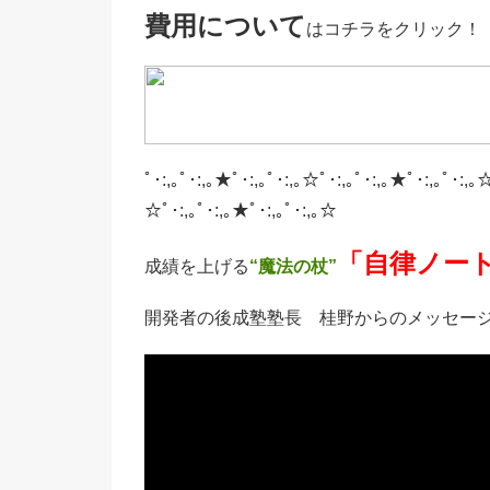
費用について
はコチラをクリック！ (^
ﾟ･:,｡ﾟ･:,｡★ﾟ･:,｡ﾟ･:,｡☆ﾟ･:,｡ﾟ･:,｡★ﾟ･:,｡ﾟ･:,｡☆
☆ﾟ･:,｡ﾟ･:,｡★ﾟ･:,｡ﾟ･:,｡☆
「自律ノー
成績を上げる
“魔法の杖”
開発者の後成塾塾長 桂野からのメッセージです