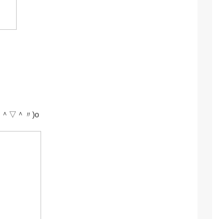
＾▽＾〃)o