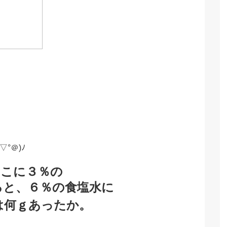
°＠)ﾉ
ここに３％の
と、６％の食塩水に
は何ｇあったか。