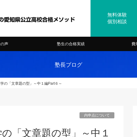
様の声
塾生の合格実績
費
塾長ブログ
学の「文章題の型」～中１編Part６～
内申点について