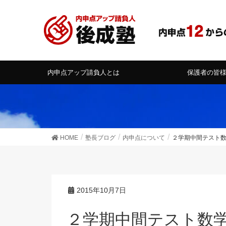
内申点アップ請負人とは
保護者の皆
HOME
塾長ブログ
内申点について
２学期中間テスト数
2015年10月7日
２学期中間テスト数学の「文章題の型」～中１