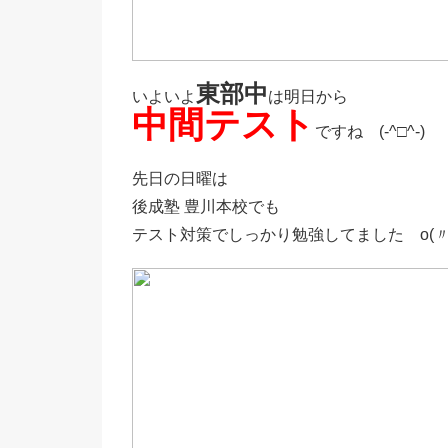
東部中
いよいよ
は明日から
中間テスト
ですね (-^□^-)
先日の日曜は
後成塾 豊川本校でも
テスト対策でしっかり勉強してました o(〃