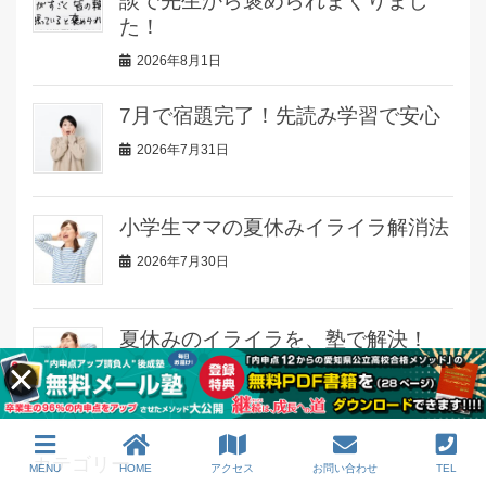
談で先生から褒められまくりまし
た！
2026年8月1日
7月で宿題完了！先読み学習で安心
2026年7月31日
小学生ママの夏休みイライラ解消法
2026年7月30日
夏休みのイライラを、塾で解決！
2026年7月29日
カテゴリー
MENU
HOME
アクセス
お問い合わせ
TEL