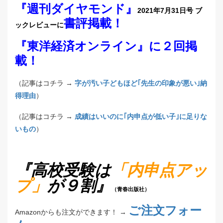
『週刊ダイヤモンド』
2021年7月31日号 ブ
書評掲載！
ックレビューに
『東洋経済オンライン』に２回掲
載！
（記事はコチラ →
字が汚い子どもほど｢先生の印象が悪い｣納
得理由
）
（記事はコチラ →
成績はいいのに｢内申点が低い子｣に足りな
いもの
）
『高校受験は
「内申点アッ
プ」
が９割』
（青春出版社）
ご注文フォー
Amazonからも注文ができます！ →