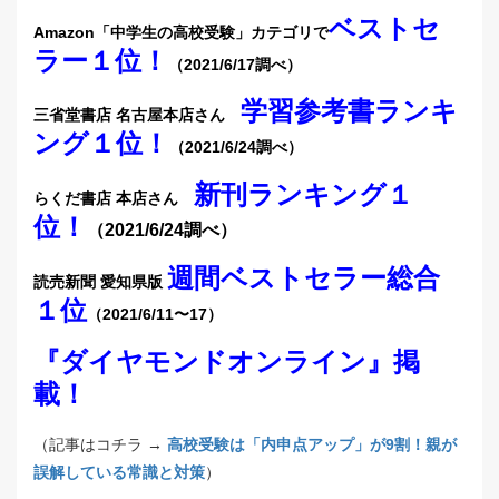
ベストセ
Amazon「中学生の高校受験」カテゴリで
ラー１位！
（2021/6/17調べ）
学習参考書ランキ
三省堂書店 名古屋本店さん
ング１位！
（2021/6/24調べ）
新刊ランキング１
らくだ書店 本店さん
位！
（2021/6/24調べ）
週間ベストセラー総合
読売新聞 愛知県版
１位
（2021/6/11〜17）
『ダイヤモンドオンライン』掲
載！
（記事はコチラ →
高校受験は「内申点アップ」が9割！親が
誤解している常識と対策
）