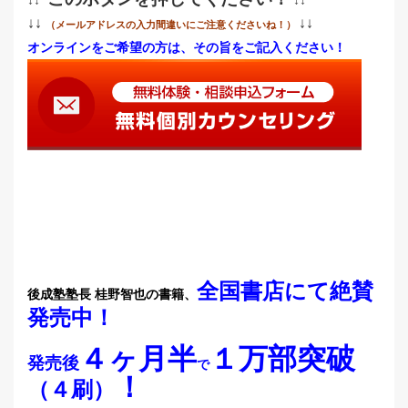
↓↓
↓↓
（メールアドレスの入力間違いにご注意くださいね！）
オンラインをご希望の方は、その旨をご記入ください！
全国書店にて絶賛
後成塾塾長 桂野智也の書籍、
発売中
！
４ヶ月半
１万部突破
発売後
で
！
（４刷）