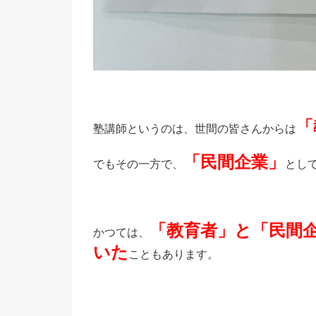
「
塾講師というのは、世間の皆さんからは
「民間企業」
でもその一方で、
とし
「教育者」と「民間
かつては、
いた
こともあります。