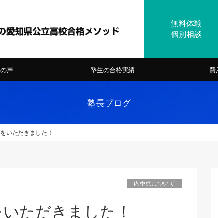
様の声
塾生の合格実績
費
塾長ブログ
頼をいただきました！
内申点について
をいただきました！