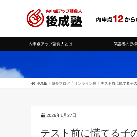
内申点アップ請負人とは
保護者の皆
HOME
塾長ブログ
オンライン校
テスト前に慌てる子
2026年1月27日
テスト前に慌てる子