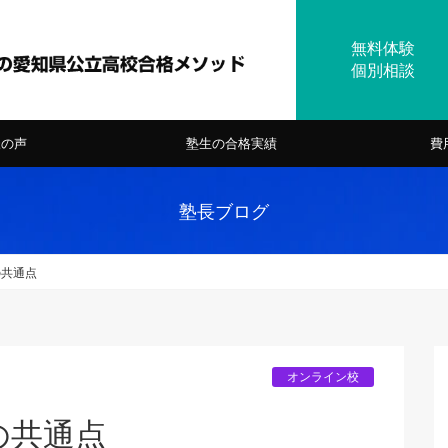
様の声
塾生の合格実績
費
塾長ブログ
の共通点
オンライン校
の共通点