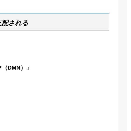
支配される
（DMN）」