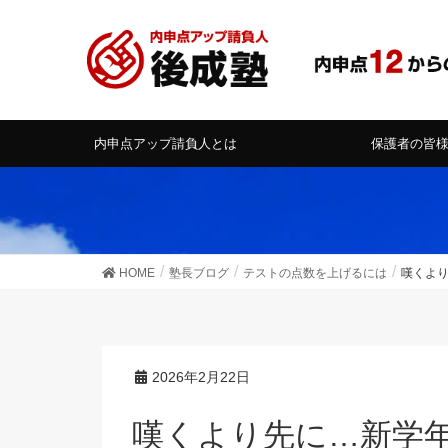
内申点アップ請負人とは
保護者の皆
HOME
塾長ブログ
テストの点数を上げるには
嘆くよ
2026年2月22日
嘆くより先に…新学