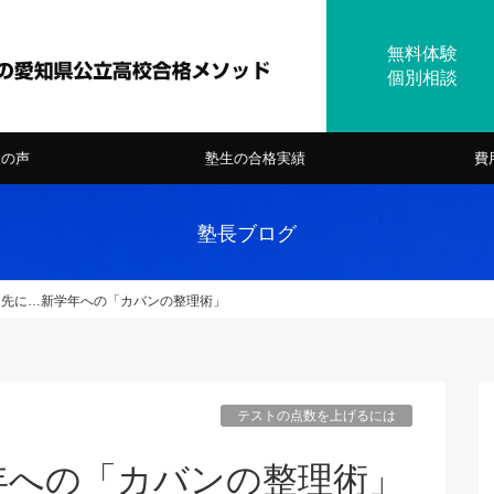
様の声
塾生の合格実績
費
塾長ブログ
り先に…新学年への「カバンの整理術」
テストの点数を上げるには
年への「カバンの整理術」