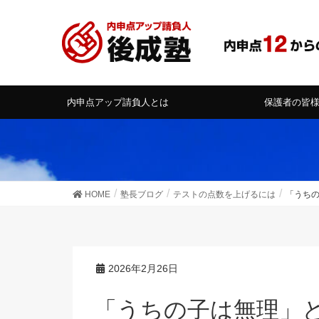
内申点アップ請負人とは
保護者の皆
HOME
塾長ブログ
テストの点数を上げるには
「うち
2026年2月26日
「うちの子は無理」とあきらめる前に、やり方