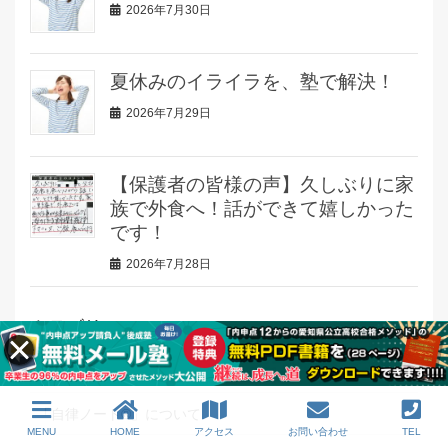
2026年7月30日
夏休みのイライラを、塾で解決！
2026年7月29日
【保護者の皆様の声】久しぶりに家
族で外食へ！話ができて嬉しかった
です！
2026年7月28日
カテゴリー
“内申点アップ請負人”直伝！内申点大辞典
「自律ノート®」について
MENU
HOME
アクセス
お問い合わせ
TEL