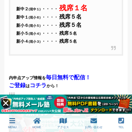
残席１名
新中２
・・・・
(現中１)
残席５名
新中１
・・・・
(現小６)
残席５名
新小６
・・・・
(現小５)
残席
新小５
・・・・
５名
(現小４)
残席
新小４
・・・・
５名
(現小３)
毎日無料で配信！
内申点アップ情報を
ご登録
コチラ
は
から！
↓↓↓
MENU
HOME
アクセス
お問い合わせ
TEL