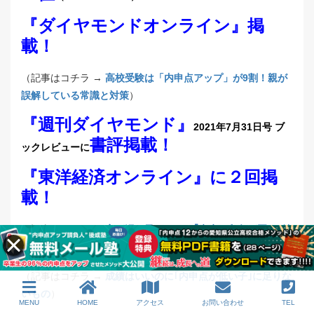
『ダイヤモンドオンライン』掲
載！
（記事はコチラ →
高校受験は「内申点アップ」が9割！親が
誤解している常識と対策
）
『週刊ダイヤモンド』
2021年7月31日号 ブ
書評掲載！
ックレビューに
『東洋経済オンライン』に２回掲
載！
（記事はコチラ →
字が汚い子どもほど｢先生の印象が悪い｣納
得理由
）
（記事はコチラ →
成績はいいのに｢内申点が低い子｣に足りな
いもの
）
MENU
HOME
アクセス
お問い合わせ
TEL