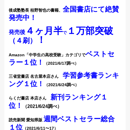
全国書店にて絶賛
後成塾塾長 桂野智也の書籍、
発売中
！
４ヶ月半
１万部突破
発売後
で
！
（４刷）
ベストセ
Amazon「中学生の高校受験」カテゴリで
ラー１位！
（2021/6/17調べ）
学習参考書ランキ
三省堂書店 名古屋本店さん
ング１位！
（2021/6/24調べ）
新刊ランキング１
らくだ書店 本店さん
位！
（2021/6/24調べ）
週間ベストセラー総合
読売新聞 愛知県版
１位
（2021/6/11〜17）