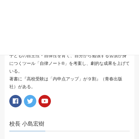
大手個別指導塾勤務時代に、テストの点数を上げるための学
習では結果が出ない子どもがいることに気づく。
試行錯誤の末、「勉強習慣・生活習慣を変えることで成績を
上げる」という従来の塾とは異なるアプローチで指導したと
ころ、内申点アップ者が続出。
子どもの自主性・自律性を育て、自分から勉強する習慣が身
につくツール「自律ノート®️」を考案し、劇的な成果を上げて
いる。
著書に『高校受験は「内申点アップ」が９割』（青春出版
社）がある。
校長 小島宏樹