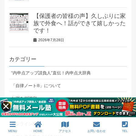
【保護者の皆様の声】久しぶりに家
族で外食へ！話ができて嬉しかった
です！
2026年7月28日
カテゴリー
“内申点アップ請負人”直伝！内申点大辞典
「自律ノート®」について
お悩み相談室
その他
オンライン校
MENU
HOME
アクセス
お問い合わせ
TEL