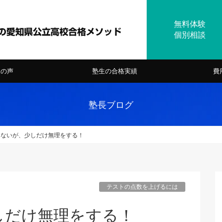
様の声
塾生の合格実績
費
塾長ブログ
しないが、少しだけ無理をする！
テストの点数を上げるには
しだけ無理をする！