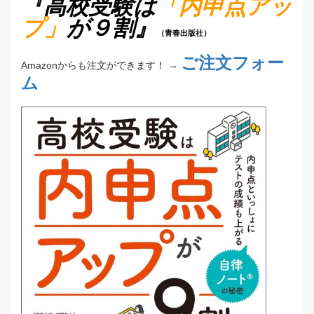
『高校受験は
「内申点アッ
プ」
が９割』
（青春出版社）
ご注文フォー
Amazonからも注文ができます！ →
ム