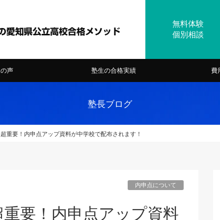
様の声
塾生の合格実績
費
塾長ブログ
！超重要！内申点アップ資料が中学校で配布されます！
内申点について