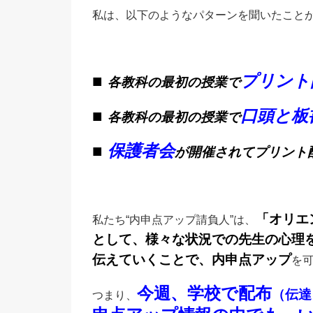
私は、以下のようなパターンを聞いたこと
■
プリント
各教科の最初の授業で
■
口頭と板
各教科の最初の授業で
■
保護者会
が開催されてプリント
「オリエ
私たち“内申点アップ請負人”は、
として、様々な状況での先生の心理
伝えていくことで、内申点アップ
を
今週、学校で配布
（伝達
つまり、