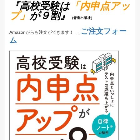
『高校受験は
「内申点アッ
プ」
が９割』
（青春出版社）
ご注文フォー
Amazonからも注文ができます！ →
ム