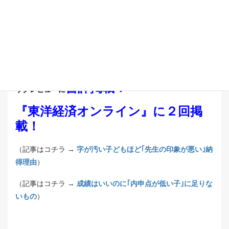
『ダイヤモンドオンライン』掲
載！
（記事はコチラ →
高校受験は「内申点アップ」が9割！親が
誤解している常識と対策
）
『週刊ダイヤモンド』
2021年7月31日号 ブ
書評掲載！
ックレビューに
『東洋経済オンライン』に２回掲
載！
（記事はコチラ →
字が汚い子どもほど｢先生の印象が悪い｣納
得理由
）
（記事はコチラ →
成績はいいのに｢内申点が低い子｣に足りな
いもの
）