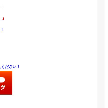
う！
！」
！
入ください！