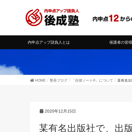
内申点アップ請負人とは
保護者の皆
HOME
塾長ブログ
「自律ノート®」について
某有名出
2020年12月15日
某有名出版社で、出