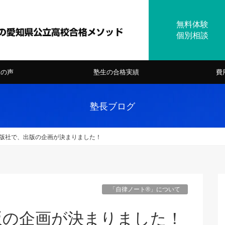
様の声
塾生の合格実績
費
塾長ブログ
版社で、出版の企画が決まりました！
「自律ノート®」について
版の企画が決まりました！