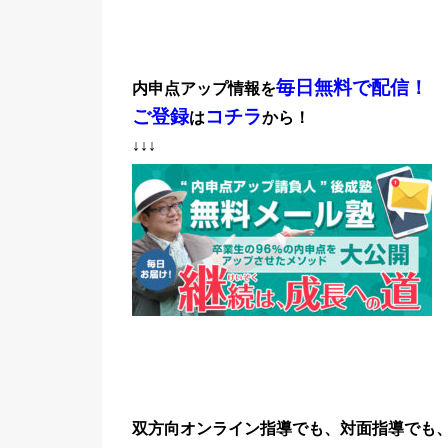
毎日無料で配信！
内申点アップ情報を
ご登録
コチラ
は
から！
↓↓↓
双方向オンライン指導でも、対面指導でも