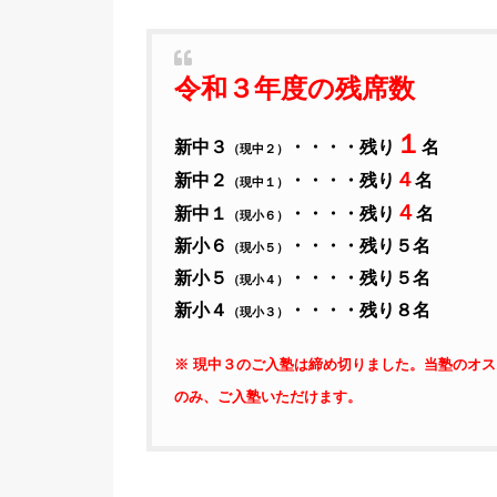
令和３年度の残席数
１
新中３
・・・・残り
名
（現中２）
４
新中２
・・・・残り
名
（現中１）
４
新中１
・・・・残り
名
（現小６）
新小６
・・・・残り５名
（現小５）
新小５
・・・・残り５名
（現小４）
新小４
・・・・残り８名
（現小３）
※ 現中３のご入塾は締め切りました。当塾のオ
のみ、ご入塾いただけます。