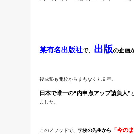
出版
某有名出版社
で、
の企画
後成塾も開校からまもなく丸９年。
日本で唯一の“内申点アップ請負人”
ました。
「今のま
このメソッドで、
学校の先生から