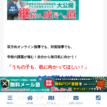
双方向オンライン指導でも、対面指導でも、
学校の課題が進む！
自分から毎日机に向かう！
「うちの子も、机に向かってほしい！」
まずご相談ください！
そんなお母さんは、
このボタンを押してください！
↓↓
↓↓
MENU
HOME
アクセス
お問い合わせ
TEL
↓↓
↓↓
（メールアドレスの入力間違いにご注意くださいね！）