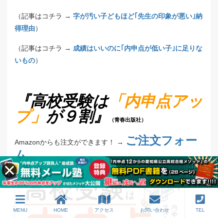
（記事はコチラ →
字が汚い子どもほど｢先生の印象が悪い｣納
得理由
）
（記事はコチラ →
成績はいいのに｢内申点が低い子｣に足りな
いもの
）
『高校受験は
「内申点アッ
プ」
が９割』
（青春出版社）
ご注文フォー
Amazonからも注文ができます！ →
ム
MENU
HOME
アクセス
お問い合わせ
TEL