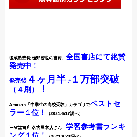
全国書店にて絶賛
後成塾塾長 桂野智也の書籍、
発売中
！
４ヶ月半
１万部突破
発売後
で
！
（４刷）
ベストセ
Amazon「中学生の高校受験」カテゴリで
ラー１位！
（2021/6/17調べ）
学習参考書ランキ
三省堂書店 名古屋本店さん
ング１位！
（2021/6/24調べ）