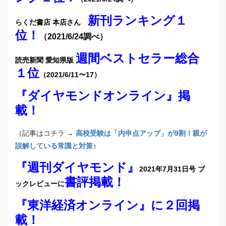
新刊ランキング１
らくだ書店 本店さん
位！
（2021/6/24調べ）
週間ベストセラー総合
読売新聞 愛知県版
１位
（2021/6/11〜17）
『ダイヤモンドオンライン』掲
載！
（記事はコチラ →
高校受験は「内申点アップ」が9割！親が
誤解している常識と対策
）
『週刊ダイヤモンド』
2021年7月31日号 ブ
書評掲載！
ックレビューに
『東洋経済オンライン』に２回掲
載！