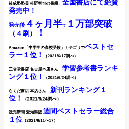
全国書店にて絶賛
後成塾塾長 桂野智也の書籍、
発売中
！
４ヶ月半
１万部突破
発売後
で
！
（４刷）
ベストセ
Amazon「中学生の高校受験」カテゴリで
ラー１位！
（2021/6/17調べ）
学習参考書ランキ
三省堂書店 名古屋本店さん
ング１位！
（2021/6/24調べ）
新刊ランキング１
らくだ書店 本店さん
位！
（2021/6/24調べ）
週間ベストセラー総合
読売新聞 愛知県版
１位
（2021/6/11〜17）