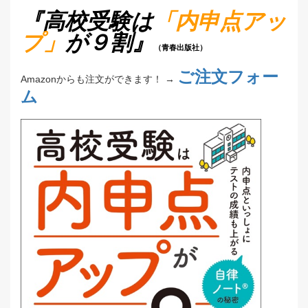
『高校受験は
「内申点アッ
プ」
が９割』
（青春出版社）
ご注文フォー
Amazonからも注文ができます！ →
ム