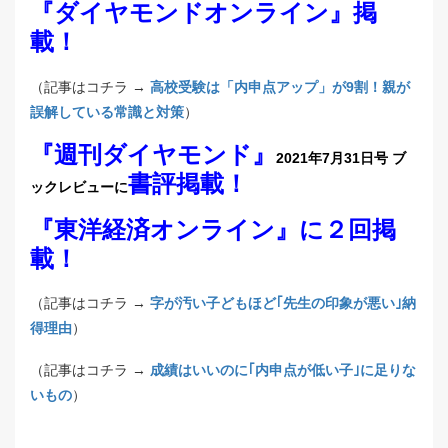
『ダイヤモンドオンライン』掲
載！
（記事はコチラ →
高校受験は「内申点アップ」が9割！親が
誤解している常識と対策
）
『週刊ダイヤモンド』
2021年7月31日号 ブ
書評掲載！
ックレビューに
『東洋経済オンライン』に２回掲
載！
（記事はコチラ →
字が汚い子どもほど｢先生の印象が悪い｣納
得理由
）
（記事はコチラ →
成績はいいのに｢内申点が低い子｣に足りな
いもの
）