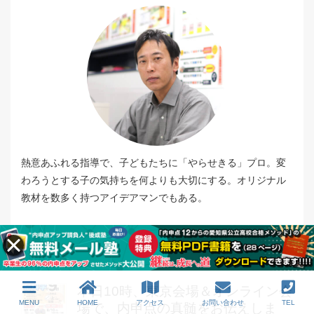
熱意あふれる指導で、子どもたちに「やらせきる」プロ。変
わろうとする子の気持ちを何よりも大切にする。オリジナル
教材を数多く持つアイデアマンでもある。
最近の投稿
本日10時、東京会場＆オンライン会
MENU
HOME
アクセス
お問い合わせ
TEL
場で、内申点の真髄をお伝えしま