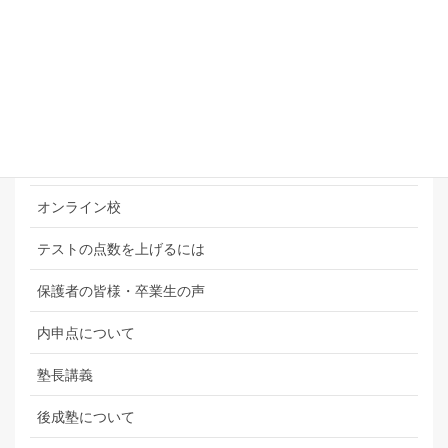
“内申点アップ請負人”直伝！内申点大辞典
「自律ノート®」について
お悩み相談室
その他
オンライン校
テストの点数を上げるには
保護者の皆様・卒業生の声
内申点について
塾長講義
後成塾について