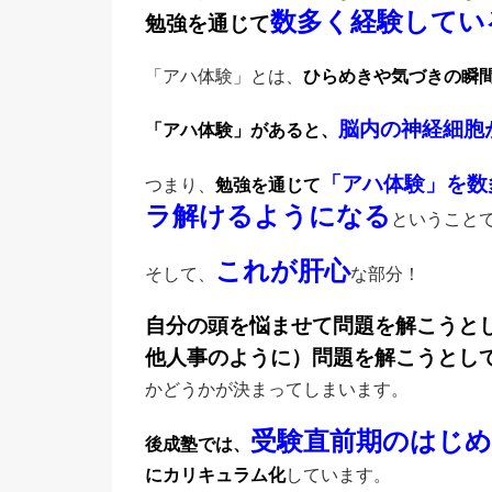
数多く経験してい
勉強を通じて
「アハ体験」とは、
ひらめきや気づきの瞬
脳内の神経細胞
「アハ体験」があると、
「アハ体験」を数
つまり、
勉強を通じて
ラ解けるようになる
ということ
これが肝心
そして、
な部分！
自分の頭を悩ませて問題を解こうと
他人事のように）問題を解こうとし
かどうかが決まってしまいます。
受験直前期のはじめ
後成塾では、
にカリキュラム化
しています。