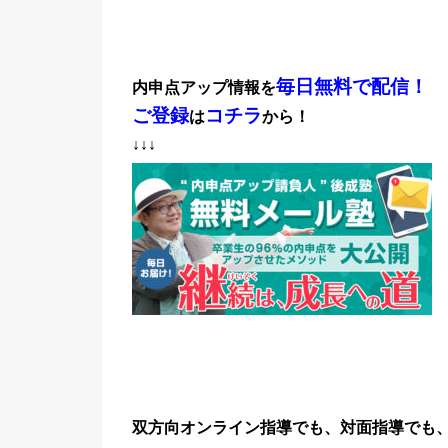
毎日無料で配信！
内申点アップ情報を
ご登録
コチラ
は
から！
↓↓↓
双方向オンライン指導でも、対面指導でも