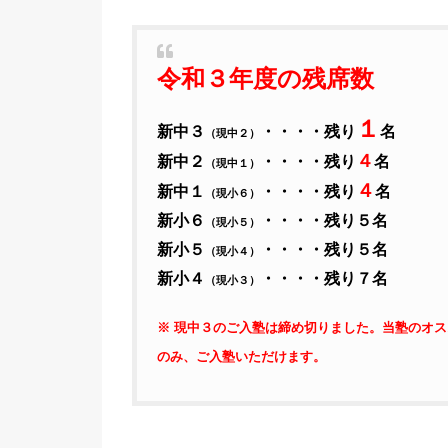
令和３年度の残席数
１
新中３
・・・・残り
名
（現中２）
４
新中２
・・・・残り
名
（現中１）
４
新中１
・・・・残り
名
（現小６）
新小６
・・・・残り５名
（現小５）
新小５
・・・・残り５名
（現小４）
新小４
・・・・残り７名
（現小３）
※ 現中３のご入塾は締め切りました。当塾のオ
のみ、ご入塾いただけます。