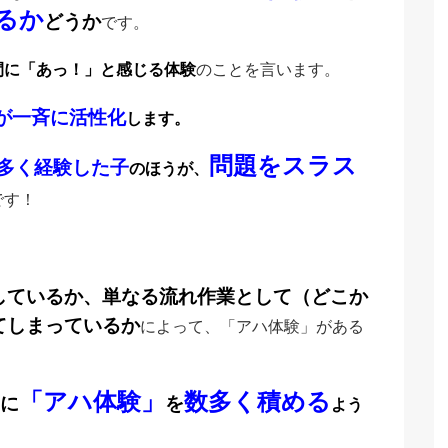
るか
どうか
です。
間に「あっ！」と感じる体験
のことを言います。
が一斉に活性化
します。
問題をスラス
多く経験した子
のほうが、
です！
しているか、単なる流れ作業として（どこか
てしまっているか
によって、「アハ体験」がある
「アハ体験」
数多く積める
に
を
よう