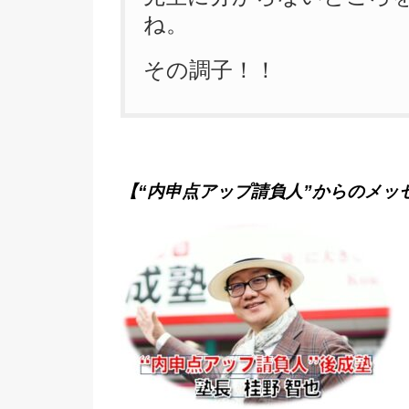
ね。
その調子！！
【“内申点アップ請負人”からのメッ