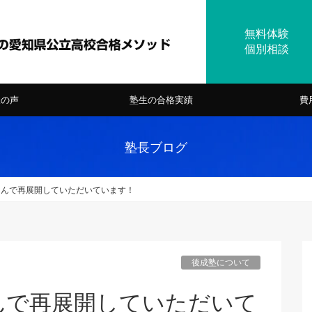
様の声
塾生の合格実績
費
塾長ブログ
さんで再展開していただいています！
後成塾について