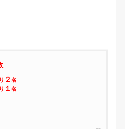
数
２
り
名
１
り
名