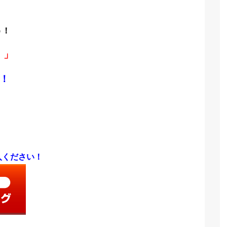
、
う！
！」
！
入ください！