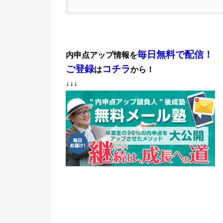
毎日無料で配信！
内申点アップ情報を
ご登録
コチラ
は
から！
↓↓↓