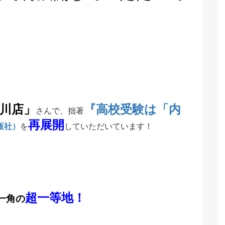
川店」
『高校受験は「内
さんで、拙著
再展開
版社）
を
していただいています！
超一等地！
一角の