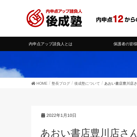
内申点アップ請負人とは
保護者の皆
HOME
塾長ブログ
後成塾について
あおい書店豊川店
2022年1月10日
あおい書店豊川店さんで再展開していただいて