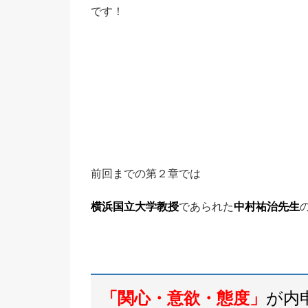
です！
前回までの第２章では
横浜国立大学
教授
であられた
中村祐治先生
「関心・意欲・態度」
が内