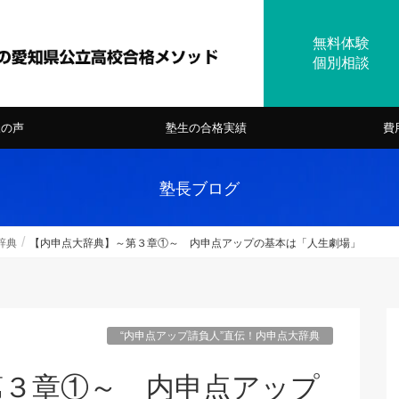
様の声
塾生の合格実績
費
塾長ブログ
辞典
【内申点大辞典】～第３章①～ 内申点アップの基本は「人生劇場」
“内申点アップ請負人”直伝！内申点大辞典