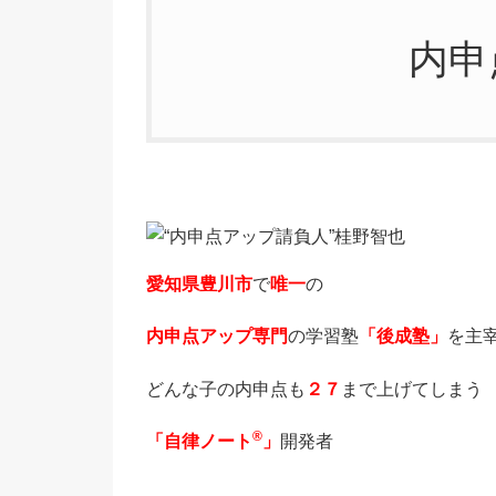
内申
愛知県豊川市
で
唯一
の
内申点アップ専門
の学習塾
「後成塾」
を主
どんな子の内申点も
２７
まで上げてしまう
®
「自律ノート
」
開発者