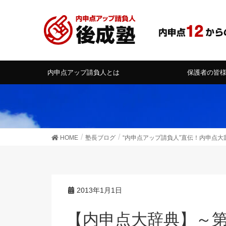
内申点アップ請負人とは
保護者の皆
HOME
塾長ブログ
“内申点アップ請負人”直伝！内申点大
2013年1月1日
【内申点大辞典】～第３章①～ 内申点アップ