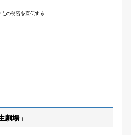
申点の秘密を直伝する
！
生劇場」