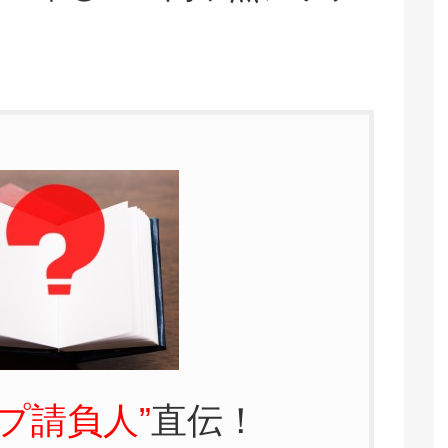
」
プ請負人”
直伝！