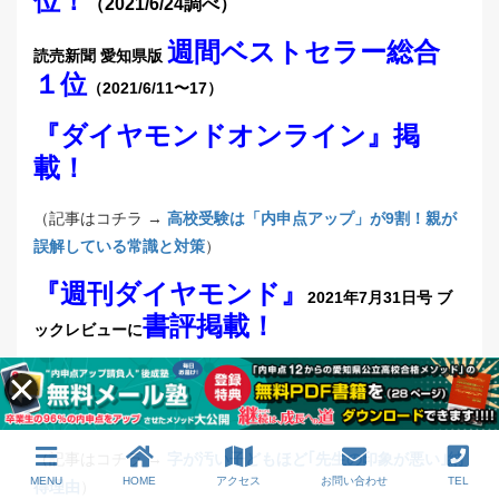
位！
（2021/6/24調べ）
週間ベストセラー総合
読売新聞 愛知県版
１位
（2021/6/11〜17）
『ダイヤモンドオンライン』掲
載！
（記事はコチラ →
高校受験は「内申点アップ」が9割！親が
誤解している常識と対策
）
『週刊ダイヤモンド』
2021年7月31日号 ブ
書評掲載！
ックレビューに
『東洋経済オンライン』に２回掲
載！
（記事はコチラ →
字が汚い子どもほど｢先生の印象が悪い｣納
MENU
HOME
アクセス
お問い合わせ
TEL
得理由
）