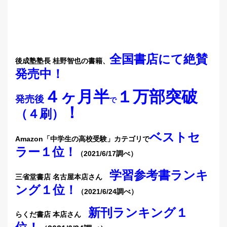
全国書店にて絶賛
後成塾塾長 桂野智也の書籍、
発売中
！
４ヶ月半
１万部突破
発売後
で
！
（４刷）
ベストセ
Amazon「中学生の高校受験」カテゴリで
ラー１位！
（2021/6/17調べ）
学習参考書ランキ
三省堂書店 名古屋本店さん
ング１位！
（2021/6/24調べ）
新刊ランキング１
らくだ書店 本店さん