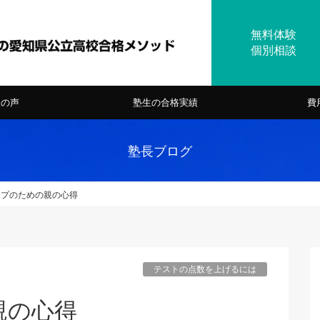
様の声
塾生の合格実績
費
塾長ブログ
ップのための親の心得
テストの点数を上げるには
親の心得