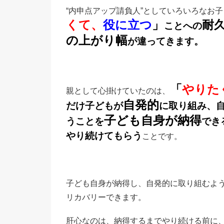
“内申点アップ請負人”としていろいろなお
くて、
役に立つ
」
耐
ことへの
の上がり幅
が違ってきます。
「
やりた
親として心掛けていたのは、
自発的
だけ子どもが
に取り組み、
子ども自身が納得
うことを
でき
やり続けてもらう
ことです。
子ども自身が納得し、自発的に取り組むよ
リカバリーできます。
肝心なのは、納得するまでやり続ける前に