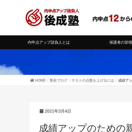
内申点アップ請負人とは
保護者の皆
HOME
塾長ブログ
テストの点数を上げるには
成績ア
2021年3月4日
成績アップのための