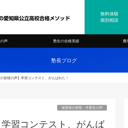
様の声
塾生の合格実績
費
塾長ブログ
者の皆様の声】学習コンテスト、がんばれた！
保護者の皆様・卒業生の声