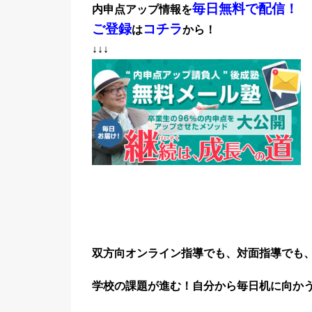
毎日無料で配信！
内申点アップ情報を
ご登録
コチラ
は
から！
↓↓↓
双方向オンライン指導でも、対面指導でも
学校の課題が進む！
自分から毎日机に向か