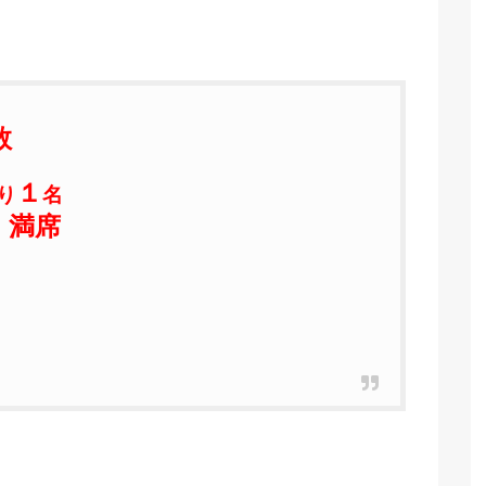
数
１
り
名
→
満席