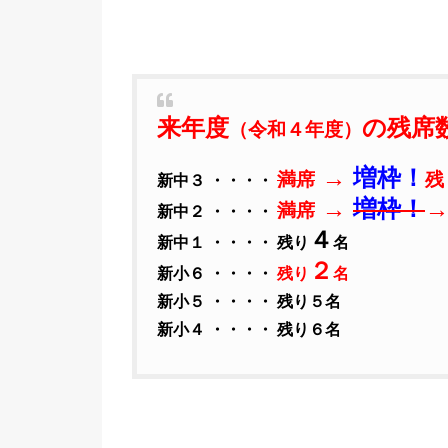
来年度
の残席
（令和４年度）
→
増枠！
満席
残
新中３ ・・・・
→
増枠！
満席
新中２ ・・・・
４
新
中１ ・・・・ 残り
名
２
新小６ ・・・・
残り
名
新小５ ・・・・ 残り５名
新小４ ・・・・ 残り６名