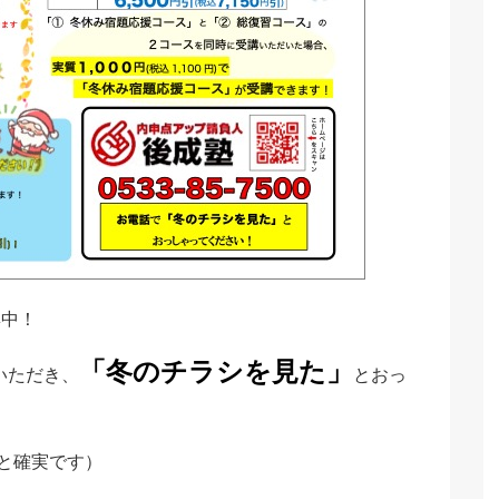
集中！
「冬のチラシを見た」
いただき、
とおっ
すと確実です）