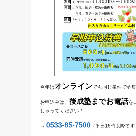
オンライン
今年は
でも同じ条件で募
後成塾までお電話
お申込みは、
を
しゃってください！
0533-85-7500
→
（平日16時以降で