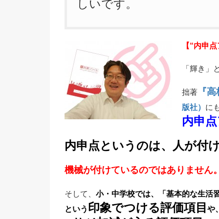
しいです。
【“内申
「輝き」
『高
拙著
版社）
に
内申点
内申点というのは、人が付
機械が付けているのではありません
そして、
小・中学校では、「基本的な生活
印象でつける評価項目
という
や