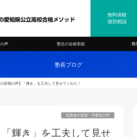
様の声
塾生の合格実績
費
塾長ブログ
者の皆様の声】「輝き」を工夫して見せてくれた！
保護者の皆様・卒業生の声