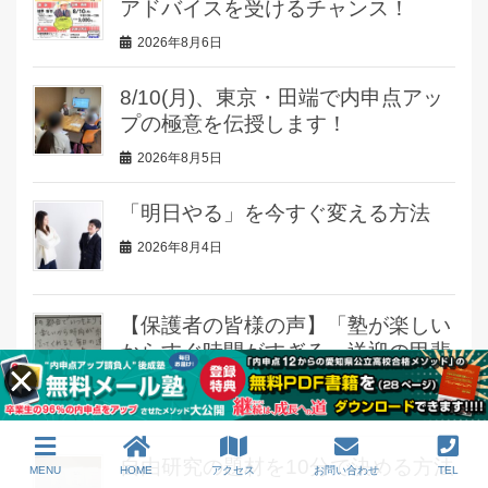
アドバイスを受けるチャンス！
2026年8月6日
8/10(月)、東京・田端で内申点アッ
プの極意を伝授します！
2026年8月5日
「明日やる」を今すぐ変える方法
2026年8月4日
【保護者の皆様の声】「塾が楽しい
からすぐ時間がすぎる」送迎の甲斐
があります！
2026年8月3日
自由研究の題材を10分で決める方法
MENU
HOME
アクセス
お問い合わせ
TEL