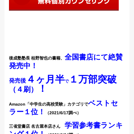
全国書店にて絶賛
後成塾塾長 桂野智也の書籍、
発売中
！
４ヶ月半
１万部突破
発売後
で
！
（４刷）
ベストセ
Amazon「中学生の高校受験」カテゴリで
ラー１位！
（2021/6/17調べ）
学習参考書ランキ
三省堂書店 名古屋本店さん
ング１位！