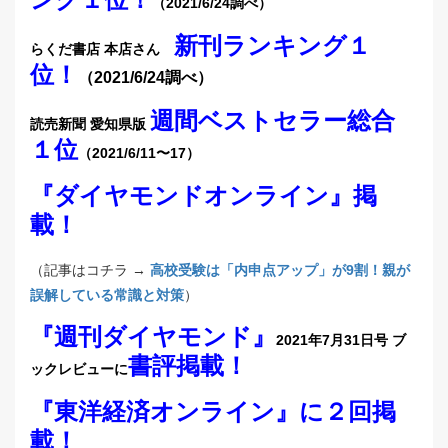
（2021/6/24調べ）
新刊ランキング１
らくだ書店 本店さん
位！
（2021/6/24調べ）
週間ベストセラー総合
読売新聞 愛知県版
１位
（2021/6/11〜17）
『ダイヤモンドオンライン』掲
載！
（記事はコチラ →
高校受験は「内申点アップ」が9割！親が
誤解している常識と対策
）
『週刊ダイヤモンド』
2021年7月31日号 ブ
書評掲載！
ックレビューに
『東洋経済オンライン』に２回掲
載！