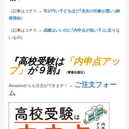
（記事はコチラ →
字が汚い子どもほど｢先生の印象が悪い｣納
得理由
）
（記事はコチラ →
成績はいいのに｢内申点が低い子｣に足りな
いもの
）
『高校受験は
「内申点アッ
プ」
が９割』
（青春出版社）
ご注文フォー
Amazonからも注文ができます！ →
ム